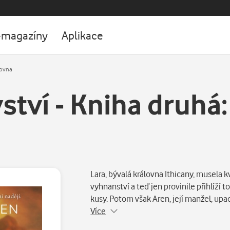
-magazíny
Aplikace
lovna
ství - Kniha druhá
Lara, bývalá královna Ithicany, musela 
vyhnanství a teď jen provinile přihlíží t
kusy. Potom však Aren, její manžel, up
Více