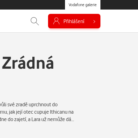
Vodafone galerie
Přihlášení
: Zrádná
kvůli své zradě uprchnout do
omu, jak její otec cupuje Ithicanu na
adne do zajetí, a Lara už nemůže dá…