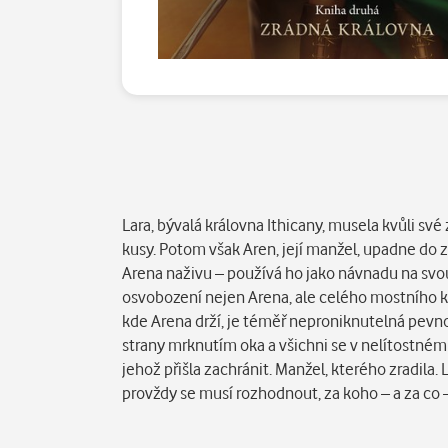
Popis
Lara, bývalá královna Ithicany, musela kvůli své
kusy. Potom však Aren, její manžel, upadne do zaj
Arena naživu – používá ho jako návnadu na svou 
osvobození nejen Arena, ale celého mostního král
kde Arena drží, je téměř neproniknutelná pevno
strany mrknutím oka a všichni se v nelítostném 
jehož přišla zachránit. Manžel, kterého zradila. 
provždy se musí rozhodnout, za koho – a za co