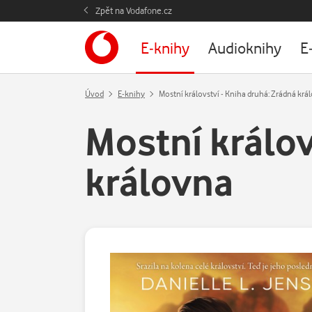
Zpět na Vodafone.cz
E-knihy
Audioknihy
E
Úvod
E-knihy
Mostní království - Kniha druhá: Zrádná krá
Mostní králov
královna