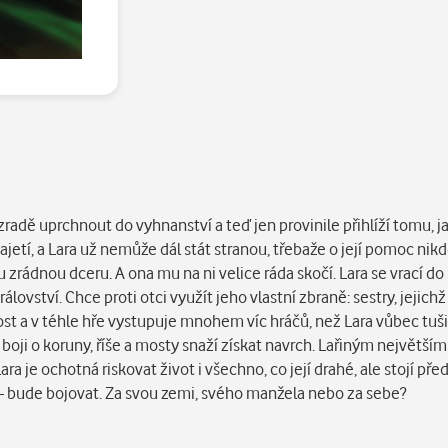
 zradě uprchnout do vyhnanství a teď jen provinile přihlíží tomu, ja
etí, a Lara už nemůže dál stát stranou, třebaže o její pomoc nikdo 
zrádnou dceru. A ona mu na ni velice ráda skočí. Lara se vrací do
ovství. Chce proti otci využít jeho vlastní zbraně: sestry, jejichž
st a v téhle hře vystupuje mnohem víc hráčů, než Lara vůbec tuši
boji o koruny, říše a mosty snaží získat navrch. Lařiným největším
Lara je ochotná riskovat život i všechno, co její drahé, ale stojí p
 – bude bojovat. Za svou zemi, svého manžela nebo za sebe?