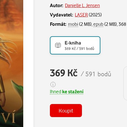
Autor:
Danielle L. Jensen
Vydavatel:
LASER
(
2025
)
Formát:
mobi
(2 MB),
epub
(2 MB), 368
E-kniha
369 Kč / 591 bodů
369 Kč
/ 591 bodů
Ihned
ke stažení
Koupit