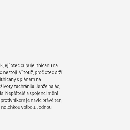
k její otec cupuje Ithicanu na
nestojí. Ví totiž, proč otec drží
 Ithicany s plánem na
 životy zachránila. Jenže palác,
la. Nepřátelé a spojenci mění
 protivníkem je navíc právě ten,
řed nelehkou volbou. Jednou