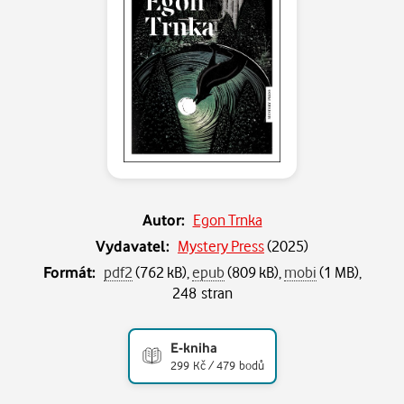
Autor:
Egon Trnka
Vydavatel:
Mystery Press
(
2025
)
Formát:
pdf2
(762 kB),
epub
(809 kB),
mobi
(1 MB),
248 stran
E-kniha
299 Kč / 479 bodů