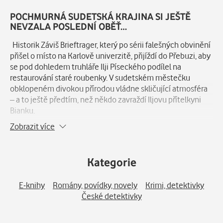
Popis
POCHMURNÁ SUDETSKÁ KRAJINA SI JEŠTĚ
NEVZALA POSLEDNÍ OBĚŤ…
Historik Záviš Brieftrager, který po sérii falešných obvinění
přišel o místo na Karlově univerzitě, přijíždí do Přebuzi, aby
se pod dohledem truhláře Ilji Píseckého podílel na
restaurování staré roubenky. V sudetském městečku
obklopeném divokou přírodou vládne skličující atmosféra
– a to ještě předtím, než někdo zavraždí Iljovu přítelkyni
Bianku.
Zobrazit více
Biančini rodiče přišli do pohraničí z Rumunska a ona sama
se angažovala v anarchistické organizaci Antifa. Má s její
smrtí něco společného místní skupina neonacistů? Či snad
Kategorie
tajemný vlčí kult, jehož členové se potulují po okolí a
malují svá znamení na stěny kostelů? Nebo jde o dozvuky
E-knihy
Romány, povídky, novely
Krimi, detektivky
historie sahající až do roku 1945, kdy došlo k násilnému
České detektivky
vysídlení německého obyvatelstva?