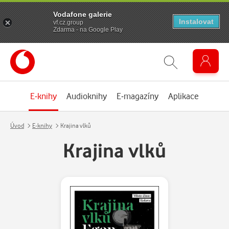
Vodafone galerie
Instalovat
vf.cz.group
Zdarma - na Google Play
E-knihy
Audioknihy
E-magazíny
Aplikace
Úvod
E-knihy
Krajina vlků
Krajina vlků