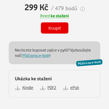
299 Kč
/ 479 bodů
Ihned
ke stažení
Koupit
Nechcete kupovat zajíce v pytli? Vyzkoušejte
naší
Půjčovnu e-knih
!
Půjčovna e-knih
Ukázka ke stažení
Kindle
PDF2
ePub