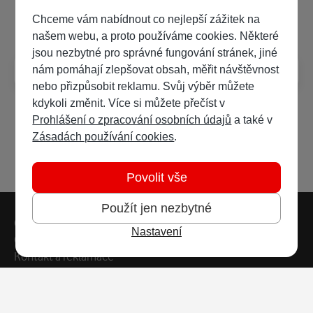
Často kladené dotazy
Chceme vám nabídnout co nejlepší zážitek na
našem webu, a proto používáme cookies. Některé
jsou nezbytné pro správné fungování stránek, jiné
Jak číst e-knihy?
nám pomáhají zlepšovat obsah, měřit návštěvnost
nebo přizpůsobit reklamu. Svůj výběr můžete
kdykoli změnit. Více si můžete přečíst v
Prohlášení o zpracování osobních údajů
a také v
Zásadách používání cookies
.
Povolit vše
Použít jen nezbytné
Patička webu
Vedlejší navigace
Časté dotazy
Nastavení
Obchodní podmínky
Kontakt a reklamace
Ochrana soukromí
Copyright © 2026 Vodafone Czech Republic a.s.