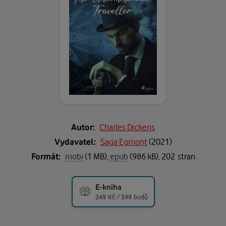
Autor:
Charles Dickens
Vydavatel:
Saga Egmont
(
2021
)
Formát:
mobi
(1 MB),
epub
(986 kB), 202 stran
E-kniha
249 Kč / 399 bodů