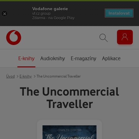
Vodafone galerie
Instalovat
vf.cz.group
Zdarma - na Google Play
E-knihy
Audioknihy
E-magazíny
Aplikace
Úvod
E-knihy
The Uncommercial Traveller
The Uncommercial
Traveller