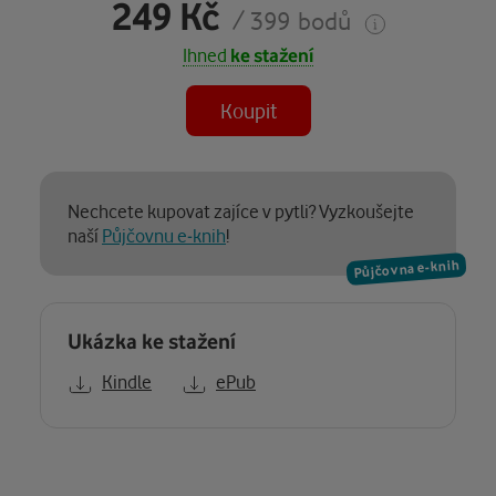
249 Kč
/ 399 bodů
Ihned
ke stažení
Koupit
Nechcete kupovat zajíce v pytli? Vyzkoušejte
naší
Půjčovnu e-knih
!
Půjčovna e-knih
Ukázka ke stažení
Kindle
ePub
Popis