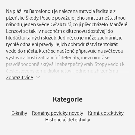
Popis
Na pláži za Barcelonou je nalezena mrtvola ředitele z
plzeňské Škody. Policie považuje jeho smrt za nešťastnou
náhodu, jeden svědek však tuší, co jí předcházelo. Manželé
Lenzovi se tak i v nuceném exilu znovu dostávají do
hledáčku tajných služeb. Jediné, co je může zachránit, je
rychlé odhalení pravdy. Jejich dobrodružství tentokrát
vede do města, které se nadšeně připravuje na světovou
výstavu a hostí zahraniční delegáty, mezi nimiž se
pravděpodobně skrývá i nebezpečný vrah. Stopy vedou k
československému diplomatovi, jednomu zhrzenému
námořníkovi a také k příteli Lenzových...
Zobrazit více
Kategorie
E-knihy
Romány, povídky, novely
Krimi, detektivky
Historické detektivky