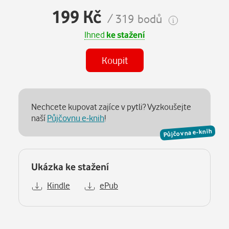
199 Kč
/ 319 bodů
Ihned
ke stažení
Koupit
Nechcete kupovat zajíce v pytli? Vyzkoušejte
naší
Půjčovnu e-knih
!
Půjčovna e-knih
Ukázka ke stažení
Kindle
ePub