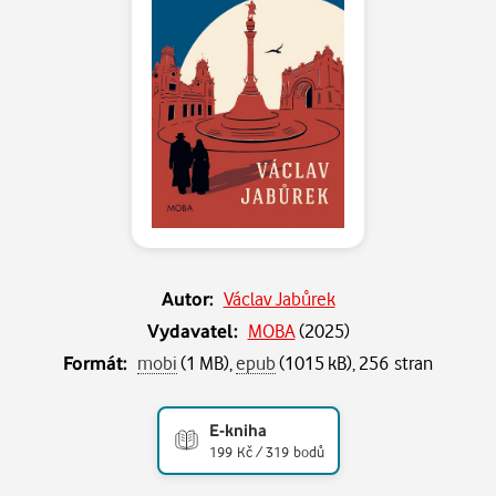
Autor:
Václav Jabůrek
Vydavatel:
MOBA
(
2025
)
Formát:
mobi
(1 MB),
epub
(1015 kB), 256 stran
E-kniha
199 Kč / 319 bodů