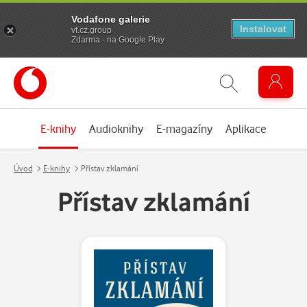
Vodafone galerie
Instalovat
vf.cz.group
Zdarma - na Google Play
E-knihy
Audioknihy
E-magazíny
Aplikace
Úvod
E-knihy
Přístav zklamání
Přístav zklamání