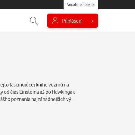
Vodafone galerie
Přihlášení
 tejto fascinujúcej knihe vezmú na
y od čias Einsteina až po Hawkinga a
nášho poznania najzáhadnejších vý…