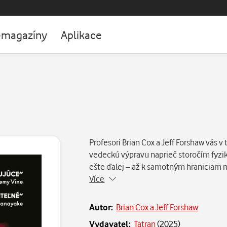
-magazíny
Aplikace
Profesori Brian Cox a Jeff Forshaw vás v
vedeckú výpravu naprieč storočím fyzik
ešte ďalej – až k samotným hraniciam 
Více
Autor:
Brian Cox a Jeff Forshaw
Vydavatel:
Tatran
(
2025
)