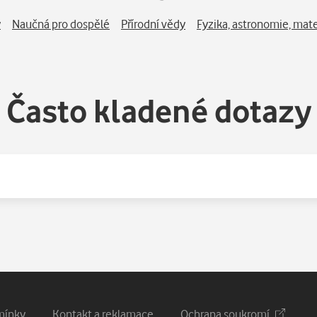
y
Naučná pro dospělé
Přírodní vědy
Fyzika, astronomie, mat
Často kladené dotazy
mínky
Kontakt a reklamace
Ochrana soukromí