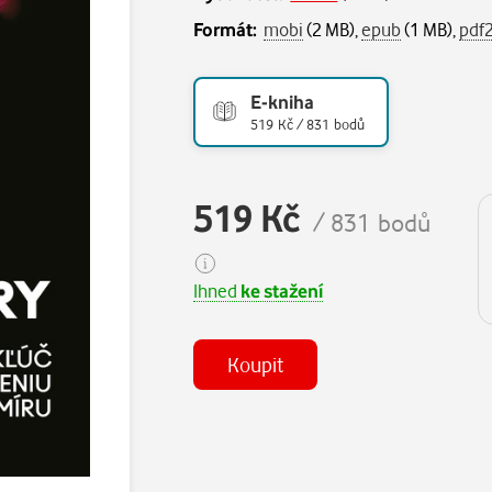
Formát:
mobi
(2 MB),
epub
(1 MB),
pdf
E-kniha
519 Kč / 831 bodů
519 Kč
/ 831 bodů
Ihned
ke stažení
Koupit