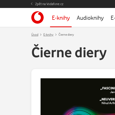
Zpět na Vodafone.cz
E-knihy
Audioknihy
E
Úvod
E-knihy
Čierne diery
Čierne diery