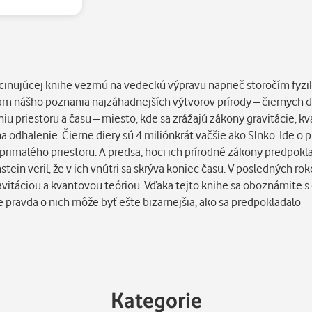
fascinujúcej knihe vezmú na vedeckú výpravu naprieč storočím fyzik
m nášho poznania najzáhadnejších výtvorov prírody – čiernych dier
 priestoru a času – miesto, kde sa zrážajú zákony gravitácie, kv
 odhalenie. Čierne diery sú 4 miliónkrát väčšie ako Slnko. Ide o p
do primalého priestoru. A predsa, hoci ich prírodné zákony predpok
nstein veril, že v ich vnútri sa skrýva koniec času. V posledných 
avitáciou a kvantovou teóriou. Vďaka tejto knihe sa oboznámite s 
pravda o nich môže byť ešte bizarnejšia, ako sa predpokladalo –
Kategorie