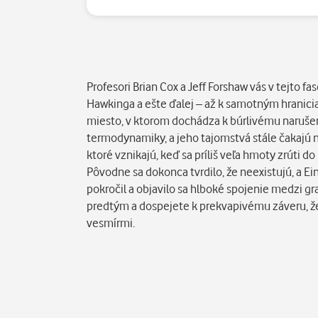
Popis
Profesori Brian Cox a Jeff Forshaw vás v tejto 
Hawkinga a ešte ďalej – až k samotným hranicia
miesto, v ktorom dochádza k búrlivému narušeniu
termodynamiky, a jeho tajomstvá stále čakajú na
ktoré vznikajú, keď sa príliš veľa hmoty zrúti 
Pôvodne sa dokonca tvrdilo, že neexistujú, a Ei
pokročil a objavilo sa hlboké spojenie medzi gr
predtým a dospejete k prekvapivému záveru, že 
vesmírmi.