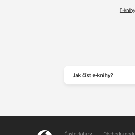
E-knih
Jak číst e-knihy?
Vedlejší navigace
Časté dotazy
Obchodní pod