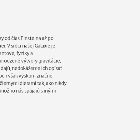
y od čias Einsteina až po
. V srdci našej Galaxie je
antovej fyziky a
rirodzené výtvory gravitácie,
ladajú, nedokážeme ich opísať.
rokoch však výskum značne
čiernymi dierami tak, ako nikdy
 možno nás spájajú s inými