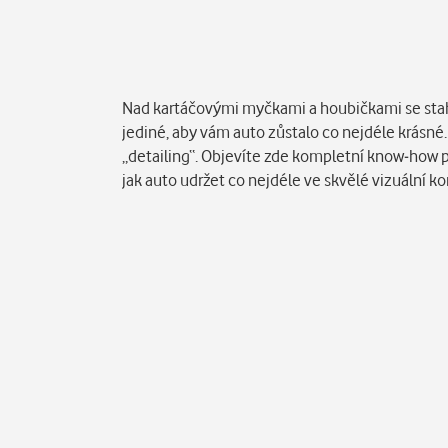
Popis
Nad kartáčovými myčkami a houbičkami se stahuj
jediné, aby vám auto zůstalo co nejdéle krásné
„detailing“. Objevíte zde kompletní know-how p
jak auto udržet co nejdéle ve skvělé vizuální ko