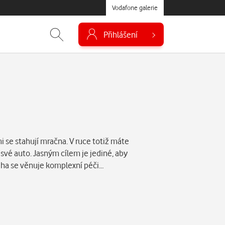
Vodafone galerie
Přihlášení
se stahují mračna. V ruce totiž máte
o své auto. Jasným cílem je jediné, aby
niha se věnuje komplexní péči…