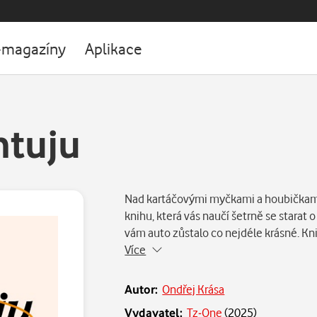
-magazíny
Aplikace
ntuju
Nad kartáčovými myčkami a houbičkami 
knihu, která vás naučí šetrně se starat 
vám auto zůstalo co nejdéle krásné. K
Více
Autor:
Ondřej Krása
Vydavatel:
Tz-One
(
2025
)