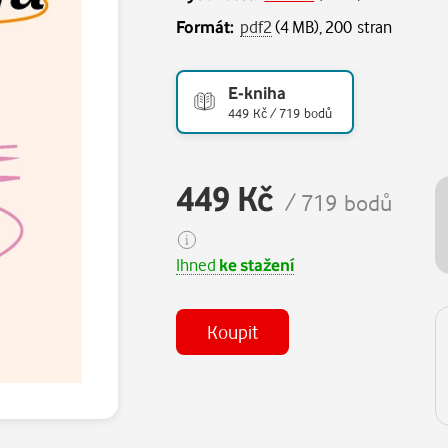
Formát:
pdf2
(4 MB), 200 stran
E-kniha
449 Kč / 719 bodů
449 Kč
/ 719 bodů
Ihned
ke stažení
Koupit