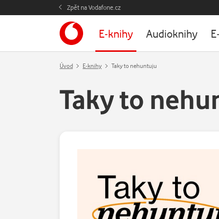
Zpět na Vodafone.cz
E-knihy
Audioknihy
E
Úvod
E-knihy
Taky to nehuntuju
Taky to nehu