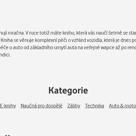
í mračna. V ruce totiž máte knihu, která vás naučí šetrně se star
. Kniha se věnuje komplexní péči o vzhled vozidla, která je dnes 
éče o auto od základního umytí auta na veřejné wapce až po renov
ndici.
Kategorie
E-knihy
Naučná pro dospělé
Záliby
Technika
Auto & moto