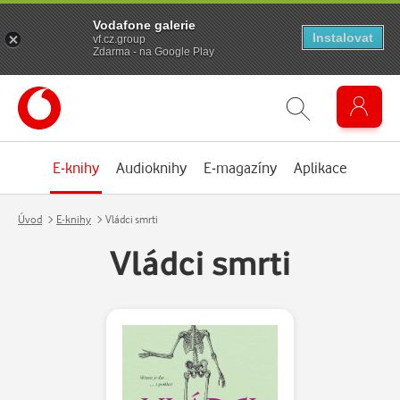
Vodafone galerie
Instalovat
vf.cz.group
Zdarma - na Google Play
E-knihy
Audioknihy
E-magazíny
Aplikace
Úvod
E-knihy
Vládci smrti
Vládci smrti