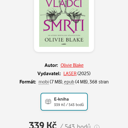
Autor:
Olivie Blake
Vydavatel:
LASER
(
2025
)
Formát:
mobi
(7 MB),
epub
(4 MB), 368 stran
E-kniha
339 Kč / 543 bodů
339 Kč
/ 543 bodů