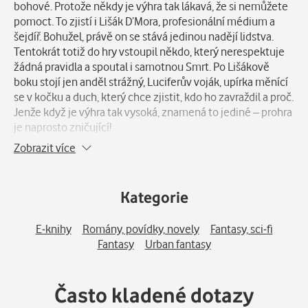
bohové. Protože někdy je výhra tak lákavá, že si nemůžete
pomoct. To zjistí i Lišák D’Mora, profesionální médium a
šejdíř. Bohužel, právě on se stává jedinou nadějí lidstva.
Tentokrát totiž do hry vstoupil někdo, který nerespektuje
žádná pravidla a spoutal i samotnou Smrt. Po Lišákově
boku stojí jen anděl strážný, Luciferův voják, upírka měnící
se v kočku a duch, který chce zjistit, kdo ho zavraždil a proč.
Jenže když je výhra tak vysoká, znamená to jediné – prohra
je naprosto zničující!
Zobrazit více
Kategorie
E-knihy
Romány, povídky, novely
Fantasy, sci-fi
Fantasy
Urban fantasy
Často kladené dotazy