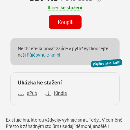
Ihned
ke stažení
Koupit
Nechcete kupovat zajíce v pytli? Vyzkoušejte
naší
Půjčovnu e-knih
!
Půjčovna e-knih
Ukázka ke stažení
ePub
Kindle
Popis
Existuje hra, kterou vždycky vyhraje smrt. Tedy… Víceméně.
Přesto k záhadným stolům usedají démoni, andělé i