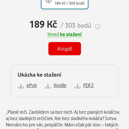
189 Kč / 303 bodů
189 Kč
/ 303 bodů
Ihned
ke stažení
Koupit
Ukázka ke stažení
ePub
Kindle
PDF2
Popis
„Plané reči. Zaobídem sa bez nich. Aj bez planých koláčov,
aj bez sladkých rečičiek. Ale bez sladkého koláča? Sotva.
Nemám ho pre vás, prepáčte. Mám však pár slov – takých