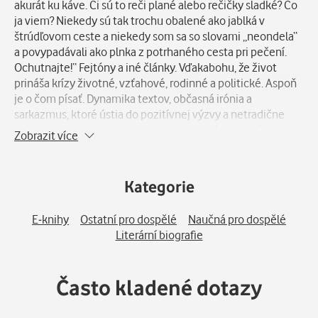
akurát ku káve. Či sú to reči plané alebo rečičky sladké? Čo
ja viem? Niekedy sú tak trochu obalené ako jablká v
štrúdľovom ceste a niekedy som sa so slovami „neondela“
a povypadávali ako plnka z potrhaného cesta pri pečení.
Ochutnajte!“ Fejtóny a iné články. Vďakabohu, že život
prináša krízy životné, vzťahové, rodinné a politické. Aspoň
je o čom písať. Dynamika textov, občasná irónia a
sarkazmus, ktoré ústia do pozitívnej výzvy a netradične
krátkeho konca. Autorka s nadhľadom päťdesiatničky,
Zobrazit více
ľahko čitateľným štýlom a hrou so slovami popisuje svoje
postrehy zo života, aj z ciest. Úsmevným spôsobom vám
vloží chrobáka do hlavy, aby ste sa zamysleli, ako to robíte
Kategorie
vy. Veľmi príjemné a zábavné čítanie.
E-knihy
Ostatní pro dospělé
Naučná pro dospělé
Literární biografie
Často kladené dotazy