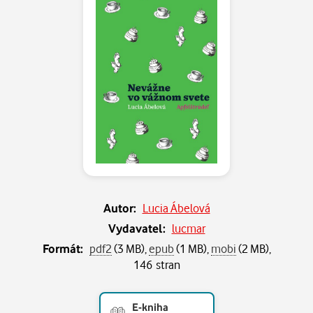
Autor:
Lucia Ábelová
Vydavatel:
lucmar
Formát:
pdf2
(3 MB),
epub
(1 MB),
mobi
(2 MB),
146 stran
E-kniha