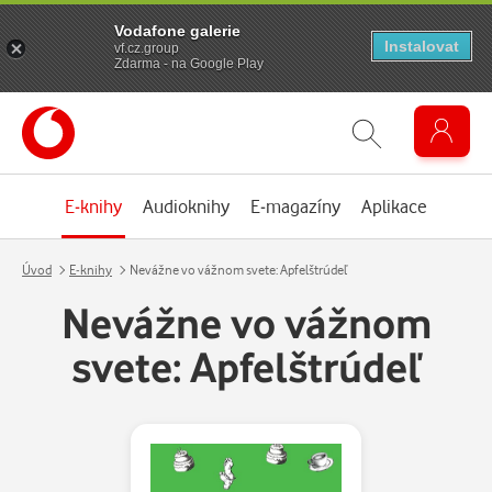
Vodafone galerie
Instalovat
vf.cz.group
Zdarma - na Google Play
E-knihy
Audioknihy
E-magazíny
Aplikace
Úvod
E-knihy
Nevážne vo vážnom svete: Apfelštrúdeľ
Nevážne vo vážnom
svete: Apfelštrúdeľ