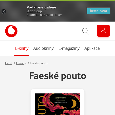
Vodafone galerie
Instalovat
vf.cz.group
Zdarma - na Google Play
E-knihy
Audioknihy
E-magazíny
Aplikace
Úvod
E-knihy
Faeské pouto
Faeské pouto