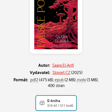
Autor:
Saara El-Arifi
Vydavatel:
Slovart CZ
(
2025
)
Formát:
pdf2
(475 kB),
epub
(2 MB),
mobi
(3 MB),
400 stran
E-kniha
319 Kč / 511 bodů