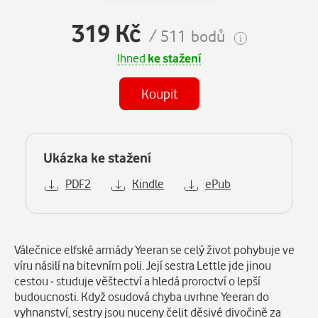
319 Kč
/ 511 bodů
Ihned
ke stažení
Koupit
Ukázka ke stažení
PDF2
Kindle
ePub
Popis
Válečnice elfské armády Yeeran se celý život pohybuje ve
víru násilí na bitevním poli. Její sestra Lettle jde jinou
cestou - studuje věštectví a hledá proroctví o lepší
budoucnosti. Když osudová chyba uvrhne Yeeran do
vyhnanství, sestry jsou nuceny čelit děsivé divočině za