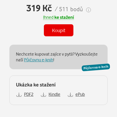
319 Kč
/ 511 bodů
Ihned
ke stažení
Koupit
Nechcete kupovat zajíce v pytli? Vyzkoušejte
naší
Půjčovnu e-knih
!
Půjčovna e-knih
Ukázka ke stažení
PDF2
Kindle
ePub