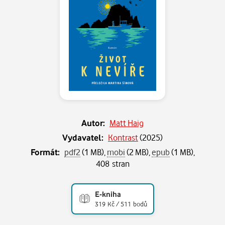
Autor:
Matt Haig
Vydavatel:
Kontrast
(
2025
)
Formát:
pdf2
(1 MB),
mobi
(2 MB),
epub
(1 MB),
408 stran
E-kniha
319 Kč / 511 bodů