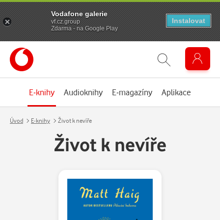
Vodafone galerie
Instalovat
vf.cz.group
Zdarma - na Google Play
E-knihy
Audioknihy
E-magazíny
Aplikace
Úvod
E-knihy
Život k nevíře
Život k nevíře