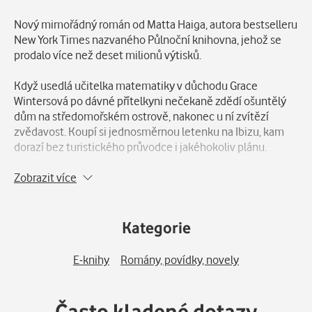
Popis
Nový mimořádný román od Matta Haiga, autora bestselleru
New York Times nazvaného Půlnoční knihovna, jehož se
prodalo více než deset milionů výtisků.
Když usedlá učitelka matematiky v důchodu Grace
Wintersová po dávné přítelkyni nečekaně zdědí ošuntělý
dům na středomořském ostrově, nakonec u ní zvítězí
zvědavost. Koupí si jednosměrnou letenku na Ibizu, kam
dorazí bez turistického průvodce i jakéhokoliv plánu.
Grace v obklopení divokých ostrovních kopců a zlatých
Zobrazit více
pláží hledá odpovědi na otázky, které se vznáší kolem
života a záhadného úmrtí její dávné přítelkyně. Skutečnost
je ale mnohem bizarnější, než by si kdy dokázala
Kategorie
představit. Aby ji však mohla beze všeho přijmout, musí se
Grace napřed vypořádat se stíny vlastní minulosti.
E-knihy
Romány, povídky, novely
Nový román Matta Haiga plný zázraků, nespoutaného
dobrodružství a naděje vypráví o neskutečné síle, kterou
Často kladené dotazy