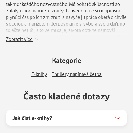
takmer každého nezvestného. Má bohaté skúsenosti so
zúfalými rodinami zmiznutých, uvedomuje si neúprosne
plynúci čas po ich zmiznutí a navyše ju práca oberá o chvíle
s dcérou a manželom. Jej povolanie si vyberá svoju daň, no
to ešte netuší, ako veľmi sa jej života dotkne najnovší
prípad Olivie. Únosca má totiž niečo, s čím nepočítala. Nie
Zobrazit více
je to zbraň, je to tajomstvo. Jej najtemnejšie tajomstvo.
Bezpečnosť Juliinej rodiny závisí od jedinej veci: nesmie
zistiť, čo sa stalo s Oliviou – a navyše musí z jej vraždy
Kategorie
obviniť niekoho iného. Pokiaľ by Oliviu predsa len našla,
prišla by o všetko. Tento brilantný triler s nečakanými
E-knihy
Thrillery, napínavá četba
zvratmi od autorky bestsellera V nesprávnom čase na
nesprávnom mieste prináša hlbokú úvahu o rodine,
materstve a rozhodnutiach na hranici medzi správnou a
Často kladené dotazy
nesprávnou voľbou.
Jak číst e-knihy?