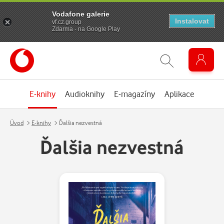
Vodafone galerie
Instalovat
vf.cz.group
Zdarma - na Google Play
E-knihy
Audioknihy
E-magazíny
Aplikace
Úvod
E-knihy
Ďalšia nezvestná
Ďalšia nezvestná