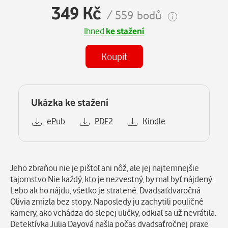
349 Kč
/ 559 bodů
Ihned
ke stažení
Koupit
Ukázka ke stažení
ePub
PDF2
Kindle
Popis
Jeho zbraňou nie je pištoľ ani nôž, ale jej najtemnejšie
tajomstvo.Nie každý, kto je nezvestný, by mal byť nájdený.
Lebo ak ho nájdu, všetko je stratené. Dvadsaťdvaročná
Olivia zmizla bez stopy. Naposledy ju zachytili pouličné
kamery, ako vchádza do slepej uličky, odkiaľ sa už nevrátila.
Detektívka Julia Dayová našla počas dvadsaťročnej praxe