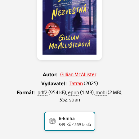
Autor:
Gillian McAllister
Vydavatel:
Tatran
(
2025
)
Formát:
pdf2
(954 kB),
epub
(1 MB),
mobi
(2 MB),
352 stran
E-kniha
349 Kč / 559 bodů