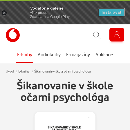
Vodafone galerie
Instalovat
vf.cz.group
Zdarma - na Google Play
E-knihy
Audioknihy
E-magazíny
Aplikace
Úvod
E-knihy
Šikanovanie v škole očami psychológa
Šikanovanie v škole
očami psychológa