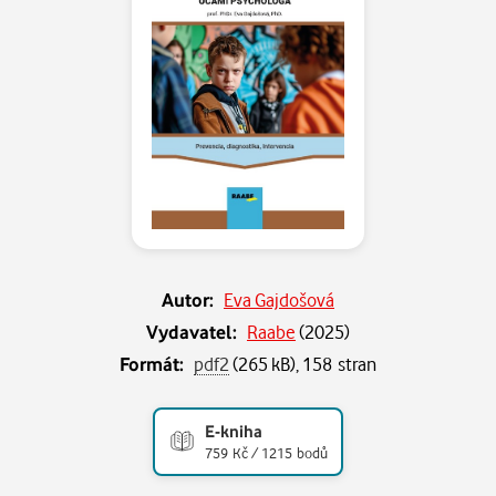
Autor:
Eva Gajdošová
Vydavatel:
Raabe
(
2025
)
Formát:
pdf2
(265 kB), 158 stran
E-kniha
759 Kč / 1215 bodů