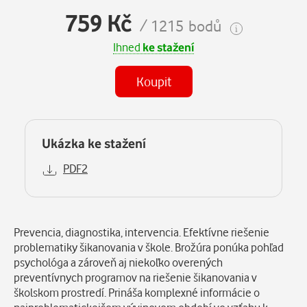
759 Kč
/ 1215 bodů
Ihned
ke stažení
Koupit
Ukázka ke stažení
PDF2
Popis
Prevencia, diagnostika, intervencia. Efektívne riešenie
problematiky šikanovania v škole. Brožúra ponúka pohľad
psychológa a zároveň aj niekoľko overených
preventívnych programov na riešenie šikanovania v
školskom prostredí. Prináša komplexné informácie o