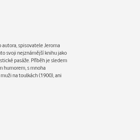
o autora, spisovatele Jeroma
uto svoji nejznámější knihu jako
ristické pasáže. Příběh je sledem
kým humorem, s mnoha
 muži na toulkách (1900), ani