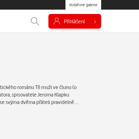
Vodafone galerie
Přihlášení
tického románu Tři muži ve člunu (o
utora, spisovatele Jeroma Klapku
il se svýma dvěma přáteli pravidelně …