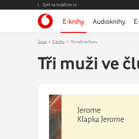
Zpět na Vodafone.cz
E-knihy
Audioknihy
E
Úvod
E-knihy
Tři muži ve člunu
Tři muži ve č