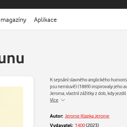
-magazíny
Aplikace
lunu
K sepsání slavného anglického humoris
psu nemluvě) (1889) inspirovaly jeho a
Jeroma, vlastní zážitky z dob, kdy jezd
Více
Autor:
Jerome Klapka Jerome
Vydavatel:
1400
(
2023
)