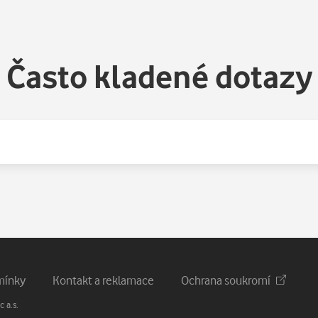
Často kladené dotazy
mínky
Kontakt a reklamace
Ochrana soukromí
 a.s.