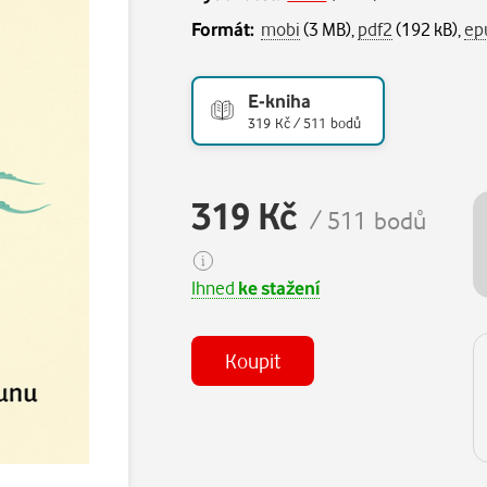
Formát:
mobi
(3 MB),
pdf2
(192 kB),
ep
E-kniha
319 Kč / 511 bodů
319 Kč
/ 511 bodů
Ihned
ke stažení
Koupit