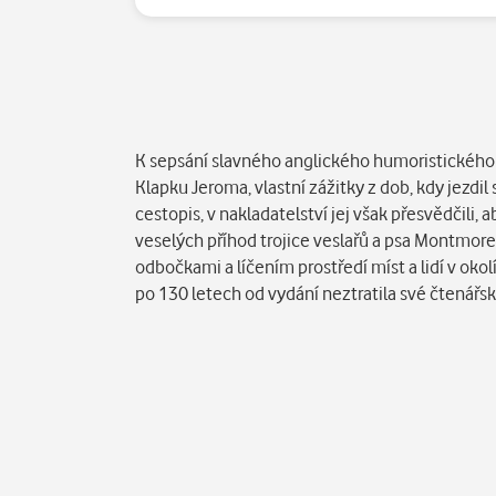
Popis
K sepsání slavného anglického humoristického 
Klapku Jeroma, vlastní zážitky z dob, kdy jezdi
cestopis, v nakladatelství jej však přesvědčili,
veselých příhod trojice veslařů a psa Montmo
odbočkami a líčením prostředí míst a lidí v oko
po 130 letech od vydání neztratila své čtenářsk