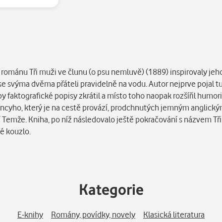
románu Tři muži ve člunu (o psu nemluvě) (1889) inspirovaly jeh
l se svýma dvěma přáteli pravidelně na vodu. Autor nejprve pojal t
 aby faktografické popisy zkrátil a místo toho naopak rozšířil humo
rencyho, který je na cestě provází, prodchnutých jemným anglic
lí Temže. Kniha, po níž následovalo ještě pokračování s názvem Tři
é kouzlo.
Kategorie
E-knihy
Romány, povídky, novely
Klasická literatura