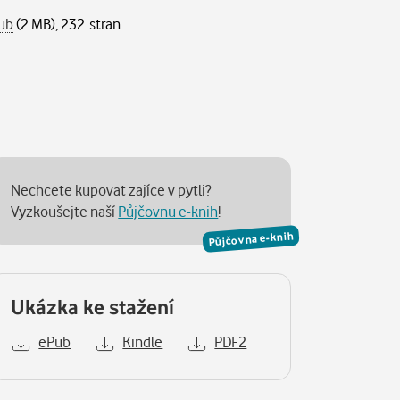
ub
(2 MB), 232 stran
Nechcete kupovat zajíce v pytli?
Vyzkoušejte naší
Půjčovnu e-knih
!
Půjčovna e-knih
Ukázka ke stažení
ePub
Kindle
PDF2