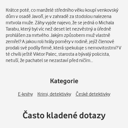
Popis
Krátce poté, co manželé středního věku koupí venkovský
dům v osadě Javoří, je v zahradě za stodolou nalezena
mrtvola muže. Záhy vyjde najevo, že se jedná o Michala
Tarabu, který byl víc než deset let nezvěstný a úředně
prohlášen za mrtvého. Jakým způsobem muž vlastně
zemřel? A jakou roli hrály poměry v rodině, jejíž členové
prodali své podíly firmě, která spekuluje s nemovitostmi? V
té chvíli ještě Viktor Palec, starosta a bývalý policista,
netuší, že pachatel se nezastaví před ničím…
Kategorie
E-knihy
Krimi, detektivky
České detektivky
Často kladené dotazy