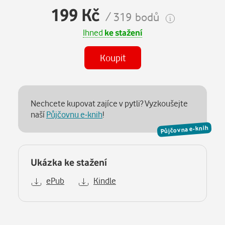
199 Kč
/ 319 bodů
Ihned
ke stažení
Koupit
Nechcete kupovat zajíce v pytli? Vyzkoušejte
naší
Půjčovnu e-knih
!
Půjčovna e-knih
Ukázka ke stažení
ePub
Kindle