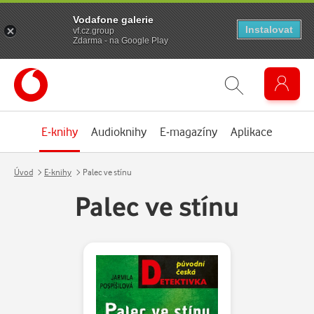
Vodafone galerie
Instalovat
vf.cz.group
Zdarma - na Google Play
E-knihy
Audioknihy
E-magazíny
Aplikace
Úvod
E-knihy
Palec ve stínu
Palec ve stínu