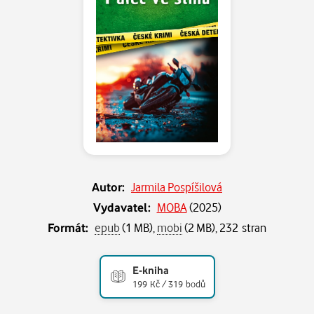
Autor:
Jarmila Pospíšilová
Vydavatel:
MOBA
(
2025
)
Formát:
epub
(1 MB),
mobi
(2 MB), 232 stran
E-kniha
199 Kč / 319 bodů