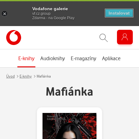
Vodafone galerie
Instalovat
vf.cz.group
Zdarma - na Google Play
E-knihy
Audioknihy
E-magazíny
Aplikace
Úvod
E-knihy
Mafiánka
Mafiánka