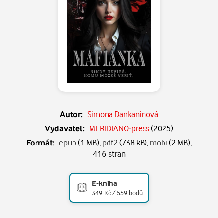
Autor:
Simona Dankaninová
Vydavatel:
MERIDIANO-press
(
2025
)
Formát:
epub
(1 MB),
pdf2
(738 kB),
mobi
(2 MB),
416 stran
E-kniha
349 Kč / 559 bodů