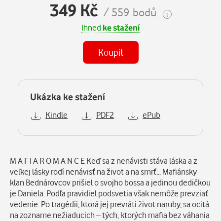
349 Kč
/ 559 bodů
Ihned
ke stažení
Koupit
Ukázka ke stažení
Kindle
PDF2
ePub
Popis
M A F I A R O M A N C E Keď sa z nenávisti stáva láska a z
veľkej lásky rodí nenávisť na život a na smrť... Mafiánsky
klan Bednárovcov prišiel o svojho bossa a jedinou dedičkou
je Daniela. Podľa pravidiel podsvetia však nemôže prevziať
vedenie. Po tragédii, ktorá jej prevráti život naruby, sa ocitá
na zozname nežiaducich – tých, ktorých mafia bez váhania