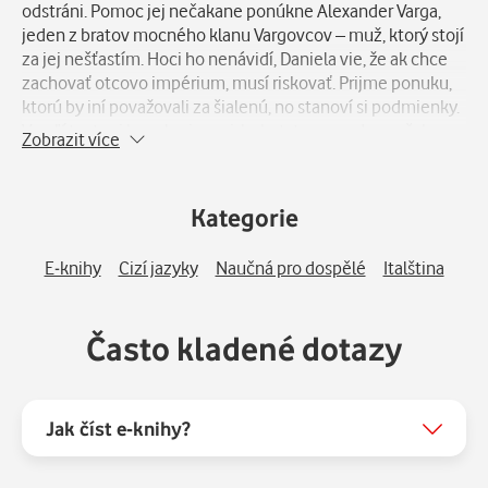
odstráni. Pomoc jej nečakane ponúkne Alexander Varga,
jeden z bratov mocného klanu Vargovcov – muž, ktorý stojí
za jej nešťastím. Hoci ho nenávidí, Daniela vie, že ak chce
zachovať otcovo impérium, musí riskovať. Prijme ponuku,
ktorú by iní považovali za šialenú, no stanoví si podmienky.
V neľútostnej hre plnej moci, bohatstva a zrady sa však
Zobrazit více
ukáže, že hranica medzi nepriateľom a spojencom je tenká.
A že city sa neriadia mafiánskymi pravidlami...
Kategorie
E-knihy
Cizí jazyky
Naučná pro dospělé
Italština
Často kladené dotazy
Jak číst e-knihy?