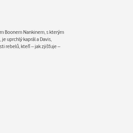
álem Boonem Nankinem, s kterým
je uprchlý kaprál a Davis,
rebelů, kteří – jak zjišťuje –