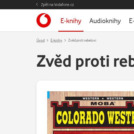
Zpět na Vodafone.cz
E-knihy
Audioknihy
E
Úvod
E-knihy
Zvěd proti rebelovi
Zvěd proti re