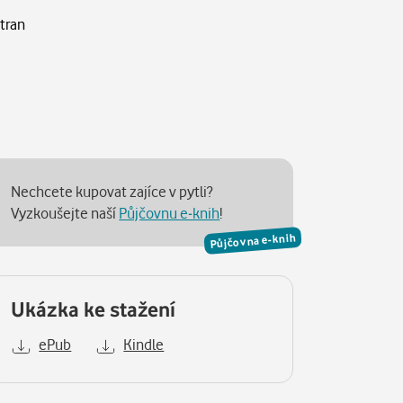
stran
Nechcete kupovat zajíce v pytli?
Vyzkoušejte naší
Půjčovnu e-knih
!
Půjčovna e-knih
Ukázka ke stažení
ePub
Kindle