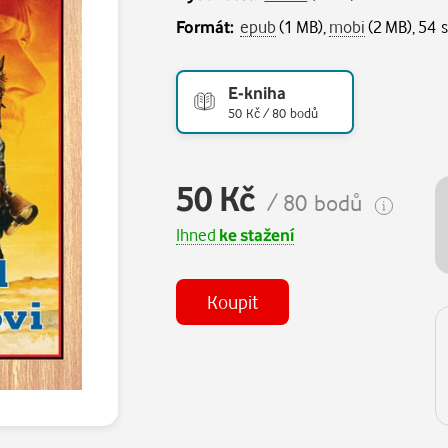
Formát:
epub
(1 MB),
mobi
(2 MB), 54 
E-kniha
50 Kč / 80 bodů
50 Kč
/ 80 bodů
Ihned
ke stažení
Koupit