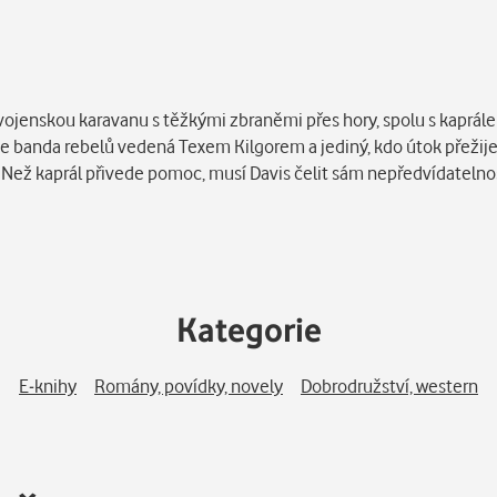
vojenskou karavanu s těžkými zbraněmi přes hory, spolu s kapr
 banda rebelů vedená Texem Kilgorem a jediný, kdo útok přežije, 
Než kaprál přivede pomoc, musí Davis čelit sám nepředvídatelnosti 
Kategorie
E-knihy
Romány, povídky, novely
Dobrodružství, western