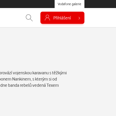
Vodafone galerie
Přihlášení
provází vojenskou karavanu s těžkými
Boonem Nankinem, s kterým si od
padne banda rebelů vedená Texem