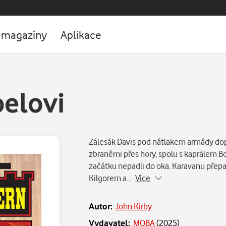
-magazíny
Aplikace
belovi
Zálesák Davis pod nátlakem armády do
zbraněmi přes hory, spolu s kaprálem 
začátku nepadli do oka. Karavanu pře
Kilgorem a…
Více
Autor:
John Kirby
Vydavatel:
MOBA
(
2025
)