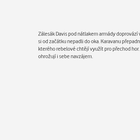
Popis
Zálesák Davis pod nátlakem armády doprovází 
si od začátku nepadli do oka. Karavanu přepadne
kterého rebelové chtějí využít pro přechod hor. 
ohrožují i sebe navzájem.