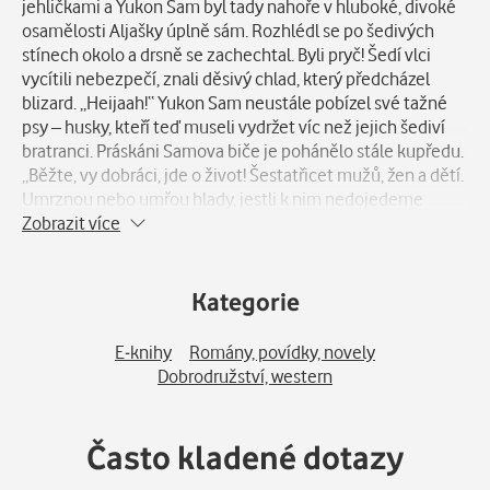
jehličkami a Yukon Sam byl tady nahoře v hluboké, divoké
osamělosti Aljašky úplně sám. Rozhlédl se po šedivých
stínech okolo a drsně se zachechtal. Byli pryč! Šedí vlci
vycítili nebezpečí, znali děsivý chlad, který předcházel
blizard. „Heijaah!“ Yukon Sam neustále pobízel své tažné
psy – husky, kteří teď museli vydržet víc než jejich šediví
bratranci. Práskáni Samova biče je pohánělo stále kupředu.
„Běžte, vy dobráci, jde o život! Šestatřicet mužů, žen a dětí.
Umrznou nebo umřou hlady, jestli k nim nedojedeme
včas!“
Zobrazit více
Kategorie
E-knihy
Romány, povídky, novely
Dobrodružství, western
Často kladené dotazy