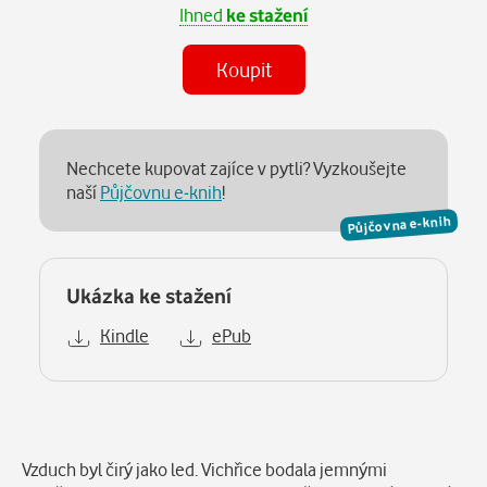
Ihned
ke stažení
Koupit
Nechcete kupovat zajíce v pytli? Vyzkoušejte
naší
Půjčovnu e-knih
!
Půjčovna e-knih
Ukázka ke stažení
Kindle
ePub
Popis
Vzduch byl čirý jako led. Vichřice bodala jemnými