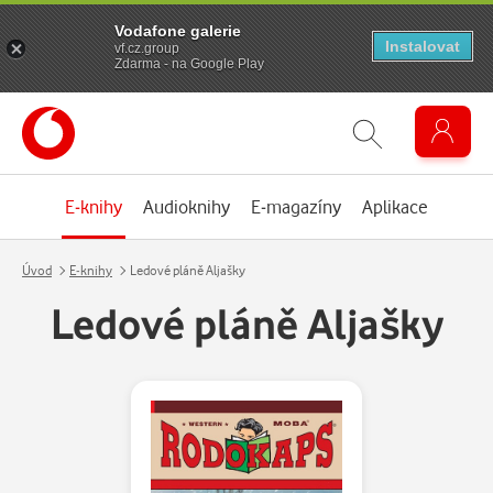
Vodafone galerie
Instalovat
vf.cz.group
Zdarma - na Google Play
E-knihy
Audioknihy
E-magazíny
Aplikace
Úvod
E-knihy
Ledové pláně Aljašky
Ledové pláně Aljašky