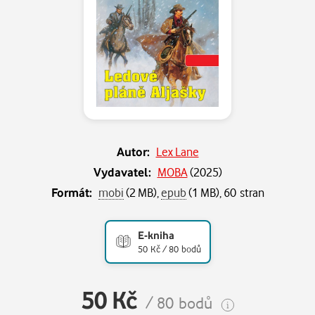
Autor:
Lex Lane
Vydavatel:
MOBA
(
2025
)
Formát:
mobi
(2 MB),
epub
(1 MB), 60 stran
E-kniha
50 Kč / 80 bodů
50 Kč
/ 80 bodů