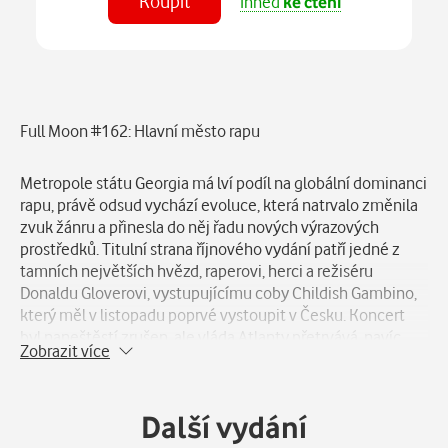
Koupit
Ihned
ke čtení
Číst
v aplikaci
Popis
Full Moon #162: Hlavní město rapu
Metropole státu Georgia má lví podíl na globální dominanci
rapu, právě odsud vychází evoluce, která natrvalo změnila
zvuk žánru a přinesla do něj řadu nových výrazových
prostředků. Titulní strana říjnového vydání patří jedné z
tamních největších hvězd, raperovi, herci a režiséru
Donaldu Gloverovi, vystupujícímu coby Childish Gambino,
který měl v listopadu poprvé vystoupit v Česku. Koncert
byl naneštěstí zrušen, ale vláda Atlanty přetrvává, navíc
Zobrazit více
místní scéna není jen on. Hlavní město rapu.
Titulní téma Full Moonu s pořadovým číslem #162 začíná
Další vydání
rozsáhlým textem o atlantské scéně, který se dotýká jak