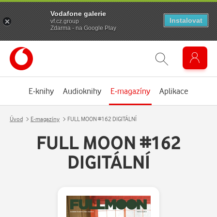
Vodafone galerie
Instalovat
vf.cz.group
Zdarma - na Google Play
E-knihy
Audioknihy
E-magazíny
Aplikace
Úvod
E-magazíny
FULL MOON #162 DIGITÁLNÍ
FULL MOON #162
DIGITÁLNÍ