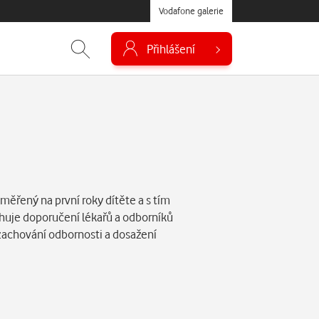
Vodafone galerie
Přihlášení
ěřený na první roky dítěte a s tím
huje doporučení lékařů a odborníků
zachování odbornosti a dosažení