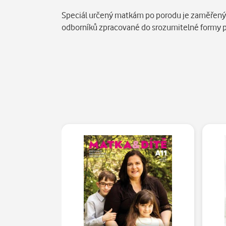
Popis
Speciál určený matkám po porodu je zaměřený n
odborníků zpracované do srozumitelné formy př