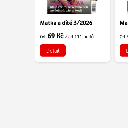
Matka a dítě 3/2026
Mat
69 Kč
/
111 bodů
Od
od
Od
Detail