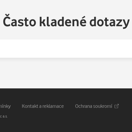
Často kladené dotazy
mínky
Kontakt a reklamace
Ochrana soukromí
 a.s.