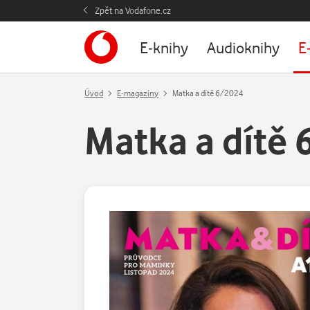
Zpět na Vodafone.cz
E-knihy
Audioknihy
E
Úvod
E-magazíny
Matka a dítě 6/2024
Matka a dítě