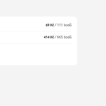
69 Kč
/
111 bodů
414 Kč
/
663 bodů