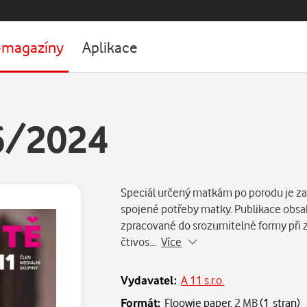
-magazíny
Aplikace
 6/2024
Speciál určený matkám po porodu je zam
spojené potřeby matky. Publikace obsa
zpracované do srozumitelné formy při 
čtivos…
Více
Vydavatel:
A 11 s.r.o.
Formát:
Floowie paper,
2 MB
(1 stran)