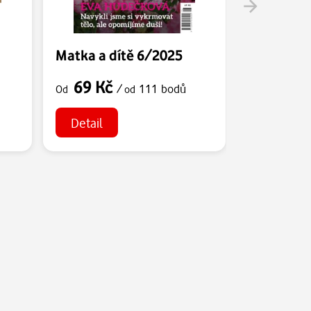
Matka a dítě 6/2025
Matka a d
69 Kč
69 Kč
/
111 bodů
Od
od
Od
Detail
Detail