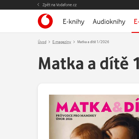
Zpět na Vodafone.cz
E-knihy
Audioknihy
E
Úvod
E-magazíny
Matka a dítě 1/2026
Matka a dítě