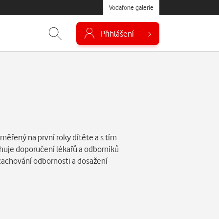
Vodafone galerie
Přihlášení
ěřený na první roky dítěte a s tím
huje doporučení lékařů a odborníků
zachování odbornosti a dosažení