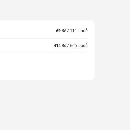
69 Kč
/
111 bodů
414 Kč
/
663 bodů