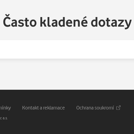
Často kladené dotazy
mínky
Kontakt a reklamace
Ochrana soukromí
 a.s.