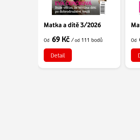
Matka a dítě 3/2026
Mat
69 Kč
/
111 bodů
Od
od
Od
Detail