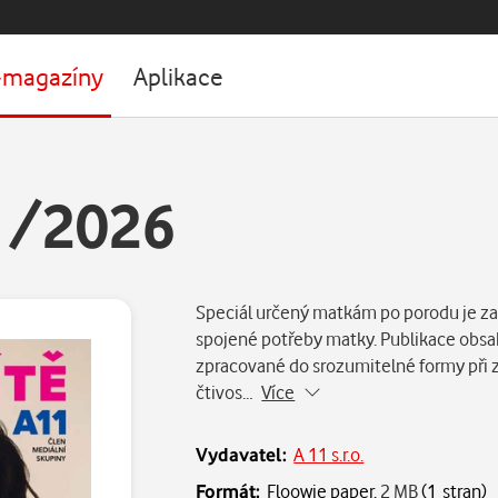
-magazíny
Aplikace
 1/2026
Speciál určený matkám po porodu je zam
spojené potřeby matky. Publikace obsa
zpracované do srozumitelné formy při 
čtivos…
Více
Vydavatel:
A 11 s.r.o.
Formát:
Floowie paper,
2 MB
(1 stran)