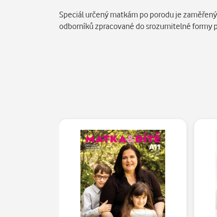
Popis
Speciál určený matkám po porodu je zaměřený n
odborníků zpracované do srozumitelné formy př