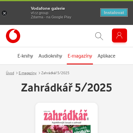
Vodafone galerie
Instalovat
vf.cz.group
Zdarma - na Google Play
E-knihy
Audioknihy
E-magazíny
Aplikace
Úvod
E-magazíny
Zahrádkář 5/2025
Zahrádkář 5/2025