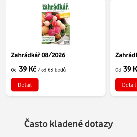
Zahrádkář 08/2026
Zahrád
39 Kč
39 
/
63 bodů
Od
od
Od
Detail
Detail
Často kladené dotazy