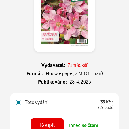
Vydavatel:
Zahrádkář
Formát:
Floowie paper,
2 MB
(1 stran)
Publikováno:
28. 4. 2025
Toto vydání
39 Kč
/
63 bodů
Koupit
Ihned
ke čtení