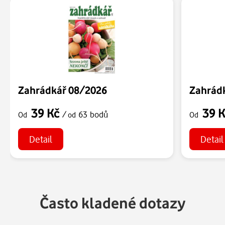
Zahrádkář 08/2026
Zahrád
39 Kč
39 
/
63 bodů
Od
od
Od
Detail
Detail
Často kladené dotazy