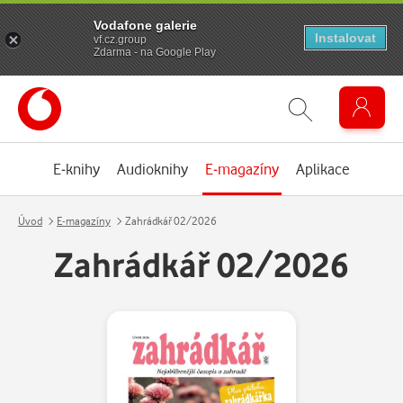
Vodafone galerie
Instalovat
vf.cz.group
Zdarma - na Google Play
E-knihy
Audioknihy
E-magazíny
Aplikace
Úvod
E-magazíny
Zahrádkář 02/2026
Zahrádkář 02/2026