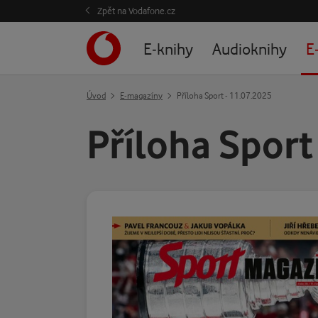
Zpět na Vodafone.cz
E-knihy
Audioknihy
E
Úvod
E-magazíny
Příloha Sport - 11.07.2025
Příloha Sport