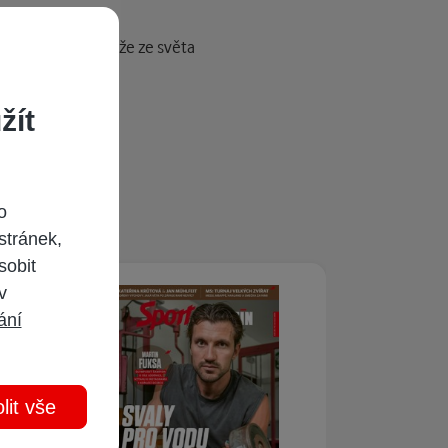
ozhovory a reportáže ze světa
žít
o
stránek,
sobit
 v
ání
lit vše