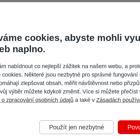
ČR, a.s. jako pravidelná páteční příloha deníku Sport. Obsahuje r
elý týden.
váme cookies, abyste mohli vyu
eb naplno.
Další vydání
 nabídnout co nejlepší zážitek na našem webu, a prot
cookies. Některé jsou nezbytné pro správné fungování 
omáhají zlepšovat obsah, měřit návštěvnost nebo přizpů
vůj výběr můžete kdykoli změnit. Více si můžete přečíst
 o zpracování osobních údajů
a také v
Zásadách použív
Použít jen nezbytné
Povo