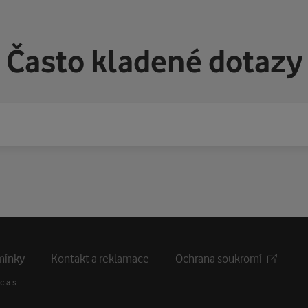
Často kladené dotazy
mínky
Kontakt a reklamace
Ochrana soukromí
 a.s.