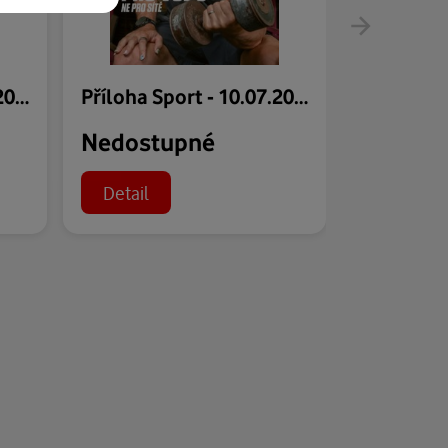
Příloha Sport - 17.07.2026
Příloha Sport - 10.07.2026
Nedostupné
Nedost
Detail
Detail