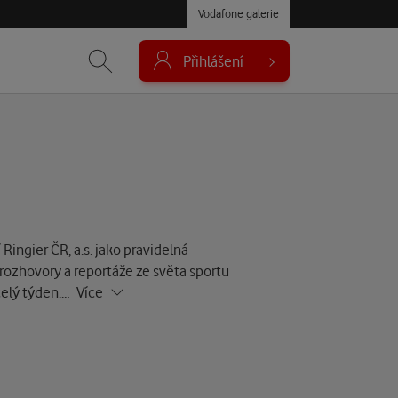
Vodafone galerie
Přihlášení
Ringier ČR, a.s. jako pravidelná
 rozhovory a reportáže ze světa sportu
 celý týden.…
Více