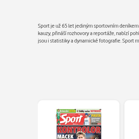
Popis
Sport je už 65 let jediným sportovním deníkem v
kauzy, přináší rozhovory a reportáže, nabízí p
jsou i statistiky a dynamické fotografie. Sport 