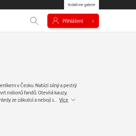
Vodafone galerie
Přihlášení
eníkem v Česku. Nabízí silný a pestrý
vrt milionů fandů. Otevírá kauzy,
hledy ze zákulisí a nebojí s…
Více