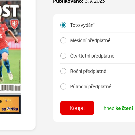
Publikováno:
3. 9. 2025
Toto vydání
Měsíční předplatné
Čtvrtletní předplatné
Roční předplatné
Půlroční předplatné
Koupit
Ihned
ke čtení