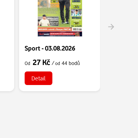
Sport - 03.08.2026
Sport - 0
27 Kč
27 Kč
/
44 bodů
Od
od
Od
Detail
Detail