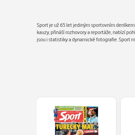
Popis
Sport je už 65 let jediným sportovním deníkem v
kauzy, přináší rozhovory a reportáže, nabízí p
jsou i statistiky a dynamické fotografie. Sport 