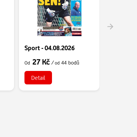
Sport - 04.08.2026
Sport - 0
27 Kč
27 Kč
/
44 bodů
Od
od
Od
Detail
Detail