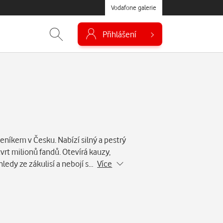
Vodafone galerie
Přihlášení
eníkem v Česku. Nabízí silný a pestrý
vrt milionů fandů. Otevírá kauzy,
hledy ze zákulisí a nebojí s…
Více