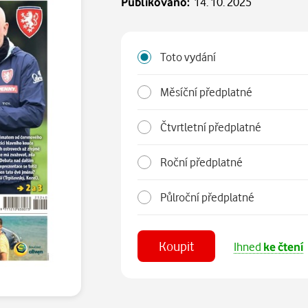
Publikováno:
14. 10. 2025
Toto vydání
Měsíční předplatné
Čtvrtletní předplatné
Roční předplatné
Půlroční předplatné
Koupit
Ihned
ke čtení