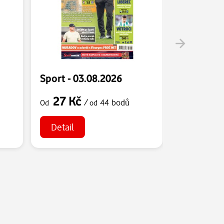
Sport - 03.08.2026
Sport - 0
27 Kč
27 Kč
/
44 bodů
Od
od
Od
Detail
Detail