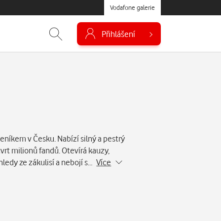
Vodafone galerie
Přihlášení
eníkem v Česku. Nabízí silný a pestrý
vrt milionů fandů. Otevírá kauzy,
hledy ze zákulisí a nebojí s…
Více