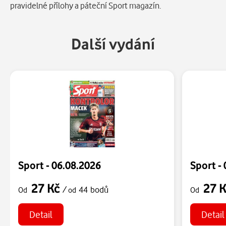
pravidelné přílohy a páteční Sport magazín.
Další vydání
Sport - 06.08.2026
Sport -
27 Kč
27 
/
44 bodů
Od
od
Od
Detail
Detail