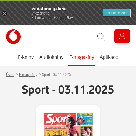
Vodafone galerie
Instalovat
vf.cz.group
Zdarma - na Google Play
E-knihy
Audioknihy
E-magazíny
Aplikace
Úvod
E-magazíny
Sport - 03.11.2025
Sport - 03.11.2025