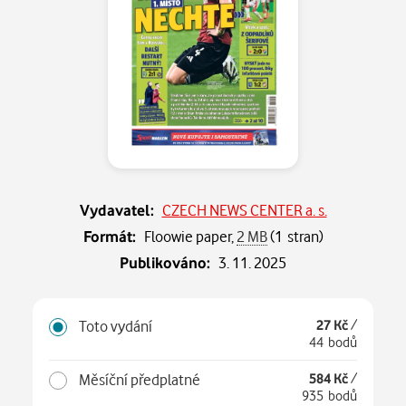
Vydavatel:
CZECH NEWS CENTER a. s.
Formát:
Floowie paper,
2 MB
(1 stran)
Publikováno:
3. 11. 2025
Toto vydání
27 Kč
/
44 bodů
Měsíční předplatné
584 Kč
/
935 bodů