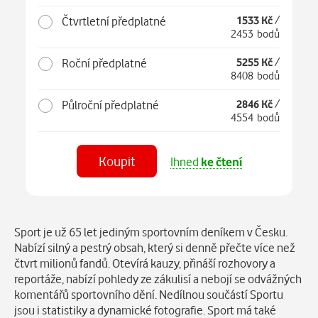
Čtvrtletní předplatné
1533 Kč
/
2453 bodů
Roční předplatné
5255 Kč
/
8408 bodů
Půlroční předplatné
2846 Kč
/
4554 bodů
Koupit
Ihned
ke čtení
Číst
v aplikaci
Popis
Sport je už 65 let jediným sportovním deníkem v Česku.
Nabízí silný a pestrý obsah, který si denně přečte více než
čtvrt milionů fandů. Otevírá kauzy, přináší rozhovory a
reportáže, nabízí pohledy ze zákulisí a nebojí se odvážných
komentářů sportovního dění. Nedílnou součástí Sportu
jsou i statistiky a dynamické fotografie. Sport má také