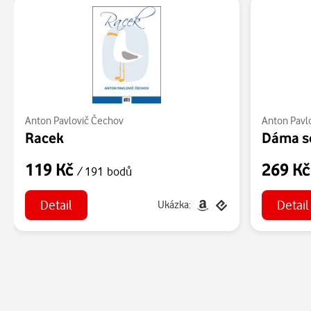
Anton Pavlovič Čechov
Anton Pavl
Racek
Dáma so
119 Kč
269 K
/ 191 bodů
Detail
Detail
Ukázka: