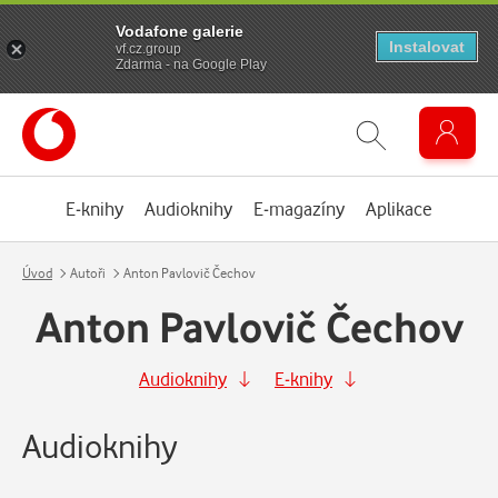
Vodafone galerie
Instalovat
vf.cz.group
Zdarma - na Google Play
E-knihy
Audioknihy
E-magazíny
Aplikace
Úvod
Autoři
Anton Pavlovič Čechov
Anton Pavlovič Čechov
Audioknihy
E-knihy
Audioknihy