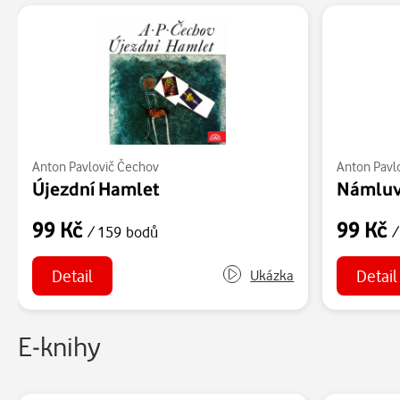
Anton Pavlovič Čechov
Anton Pavl
Újezdní Hamlet
99 Kč
99 Kč
/ 159 bodů
/
Detail
Detail
Ukázka
E-knihy