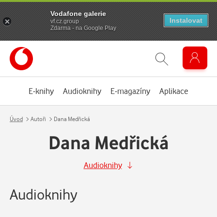
Vodafone galerie
Instalovat
vf.cz.group
Zdarma - na Google Play
E-knihy
Audioknihy
E-magazíny
Aplikace
Úvod
Autoři
Dana Medřická
Dana Medřická
Audioknihy
Audioknihy