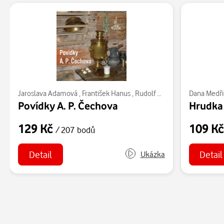
Jaroslava Adamová
,
František Hanus
,
Rudolf Hrušínský
,
Dana Medři
Dana Medř
Povídky A. P. Čechova
Hrudka
129 Kč
109 K
/ 207 bodů
Detail
Detail
Ukázka