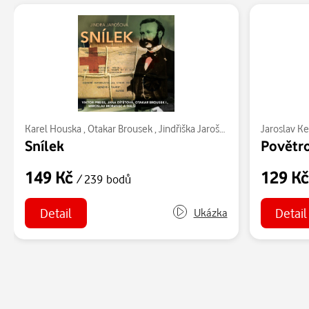
Karel Houska
,
Otakar Brousek
,
Jindřiška Jarošová
,
Jana Dítětová
Jaroslav K
,
V
Snílek
Povětro
149 Kč
129 K
/ 239 bodů
Detail
Detail
Ukázka