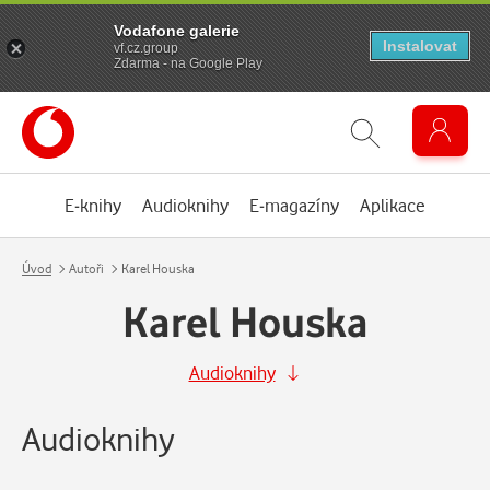
Vodafone galerie
Instalovat
vf.cz.group
Zdarma - na Google Play
E-knihy
Audioknihy
E-magazíny
Aplikace
Úvod
Autoři
Karel Houska
Karel Houska
Audioknihy
Audioknihy