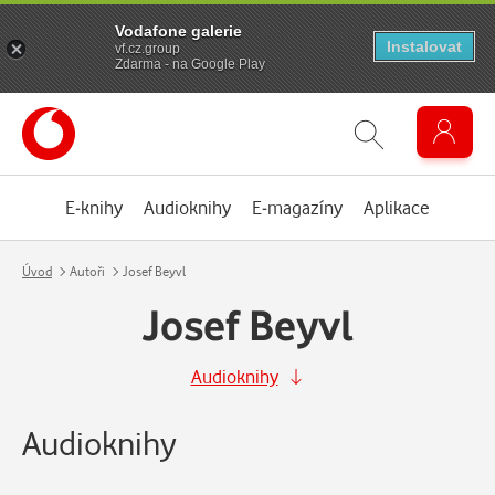
Vodafone galerie
Instalovat
vf.cz.group
Zdarma - na Google Play
E-knihy
Audioknihy
E-magazíny
Aplikace
Úvod
Autoři
Josef Beyvl
Josef Beyvl
Audioknihy
Audioknihy