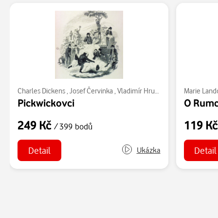
Charles Dickens
,
Josef Červinka
,
Vladimír Hrubý
,
Josef Beyvl
Marie Land
,
Jose
Pickwickovci
O Rumc
249 Kč
119 K
/ 399 bodů
Detail
Detail
Ukázka