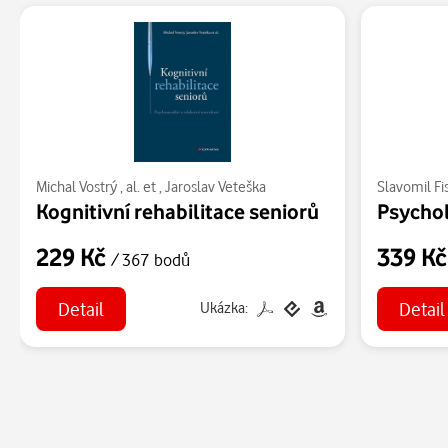
Michal Vostrý
,
al. et
,
Jaroslav Veteška
Slavomil Fi
Kognitivní rehabilitace seniorů
229 Kč
339 K
/ 367 bodů
Detail
Detail
Ukázka: