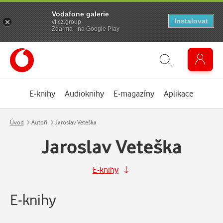
Vodafone galerie
Instalovat
vf.cz.group
Zdarma - na Google Play
E-knihy
Audioknihy
E-magazíny
Aplikace
Úvod
Autoři
Jaroslav Veteška
Jaroslav Veteška
E-knihy
E-knihy