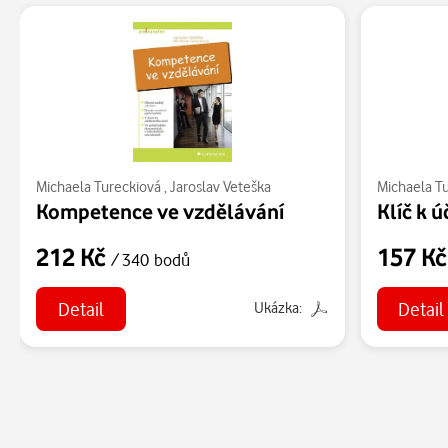
Michaela Tureckiová
,
Jaroslav Veteška
Michaela T
Kompetence ve vzdělávání
Klíč k 
212 Kč
157 K
/ 340 bodů
Detail
Detail
Ukázka: