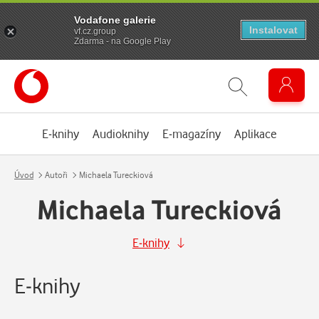
Vodafone galerie
Instalovat
vf.cz.group
Zdarma - na Google Play
E-knihy
Audioknihy
E-magazíny
Aplikace
Úvod
Autoři
Michaela Tureckiová
Michaela Tureckiová
E-knihy
E-knihy