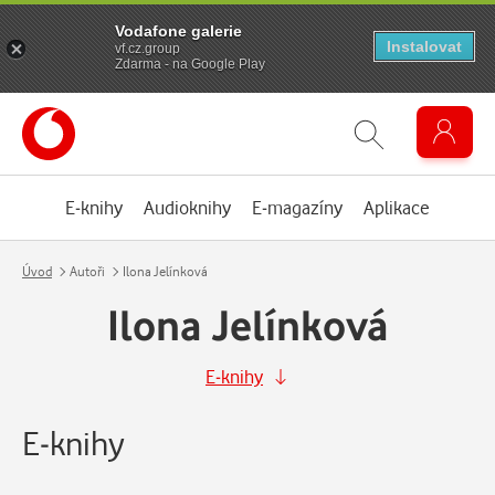
Vodafone galerie
Instalovat
vf.cz.group
Zdarma - na Google Play
E-knihy
Audioknihy
E-magazíny
Aplikace
Úvod
Autoři
Ilona Jelínková
Ilona Jelínková
E-knihy
E-knihy