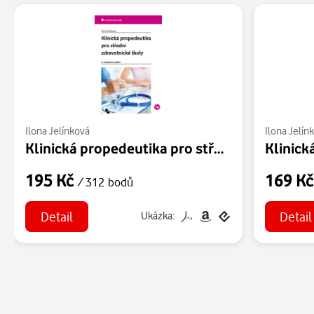
Ilona Jelínková
Ilona Jelín
Klinická propedeutika pro střední zdravotnické školy
195 Kč
169 K
/ 312 bodů
Detail
Detail
Ukázka: