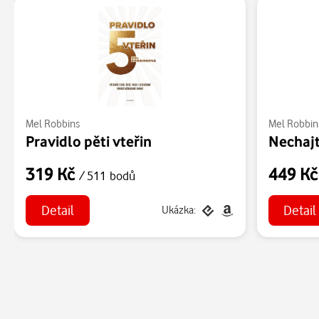
Mel Robbins
Mel Robbin
Pravidlo pěti vteřin
Nechajt
319 Kč
449 K
/ 511 bodů
Detail
Detail
Ukázka: