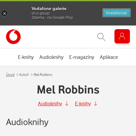
Vodafone galerie
Instalovat
vf.cz.group
Zdarma - na Google Play
E-knihy
Audioknihy
E-magazíny
Aplikace
Úvod
Autoři
Mel Robbins
Mel Robbins
Audioknihy
E-knihy
Audioknihy