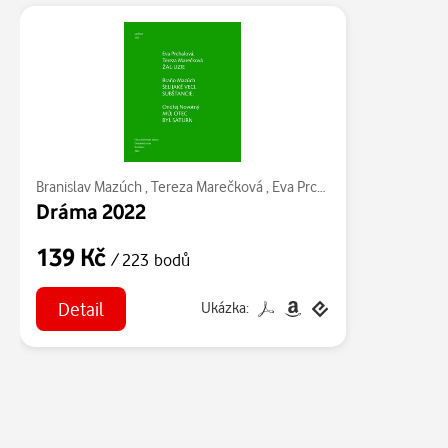
Branislav Mazúch
,
Tereza Marečková
,
Eva Prchalová
,
Ondřej Novo
Dráma 2022
139 Kč
/ 223 bodů
Detail
Ukázka: