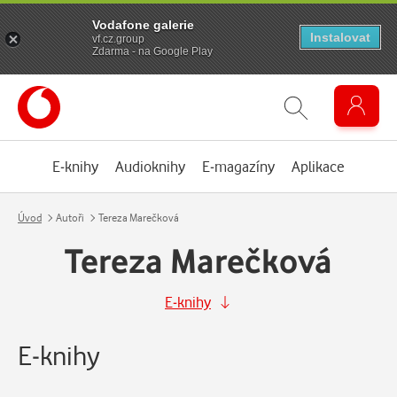
Vodafone galerie
Instalovat
vf.cz.group
Zdarma - na Google Play
E-knihy
Audioknihy
E-magazíny
Aplikace
Úvod
Autoři
Tereza Marečková
Tereza Marečková
E-knihy
E-knihy