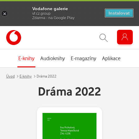
Vodafone galerie
Instalovat
vf.cz.group
Zdarma - na Google Play
E-knihy
Audioknihy
E-magazíny
Aplikace
Úvod
E-knihy
Dráma 2022
Dráma 2022