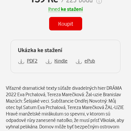
Ihned
ke stažení
Koupit
Ukázka ke stažení
PDF2
Kindle
ePub
Popis
Víťazné dramatické texty súťaže divadelných hier DRÁMA
2022 Eva Prchalová, Tereza Marečková: Žal-uzie Branislav
Mazúch: Šelijaké veci. Subštancie Ondřej Novotný: Můj
otec byl Saturn Eva Prchalová, Tereza Marečková ŽAL-UZIE
Hravé manželské mirákulum so spevmi, v ktorom sú
odpadové rúry zanesené natoľko, že musí prísť Vlkolak, aby
vyhnal pelikána. Domov môže byť bezpečným ostrovom