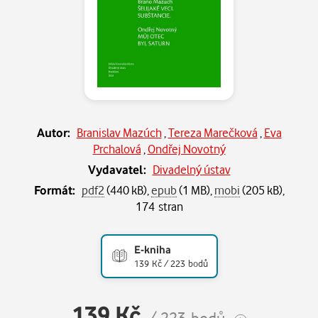
Autor:
Branislav Mazúch
,
Tereza Marečková
,
Eva
Prchalová
,
Ondřej Novotný
Vydavatel:
Divadelný ústav
Formát:
pdf2
(440 kB),
epub
(1 MB),
mobi
(205 kB),
174 stran
E-kniha
139 Kč / 223 bodů
139 Kč
/ 223 bodů