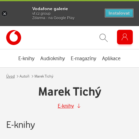
Vodafone galerie
Instalovat
vf.cz.group
Zdarma - na Google Play
E-knihy
Audioknihy
E-magazíny
Aplikace
Úvod
Autoři
Marek Tichý
Marek Tichý
E-knihy
E-knihy