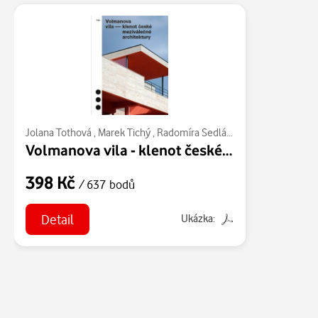
Jolana Tothová
,
Marek Tichý
,
Radomíra Sedláková
,
Magdalena Kur
Volmanova vila - klenot české meziválečné architektury
398 Kč
/ 637 bodů
Detail
Ukázka: