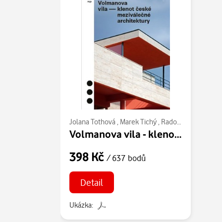
Jolana Tothová
,
Marek Tichý
,
Radomíra Sedláková
Volmanova vila - klenot české meziválečné architektury
398 Kč
/ 637 bodů
Detail
Ukázka: