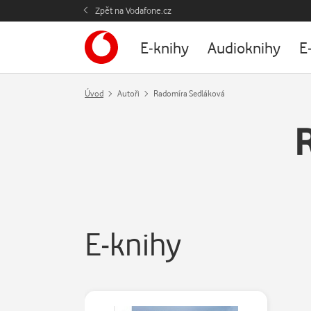
Zpět na Vodafone.cz
E-knihy
Audioknihy
E
Úvod
Autoři
Radomíra Sedláková
E-knihy