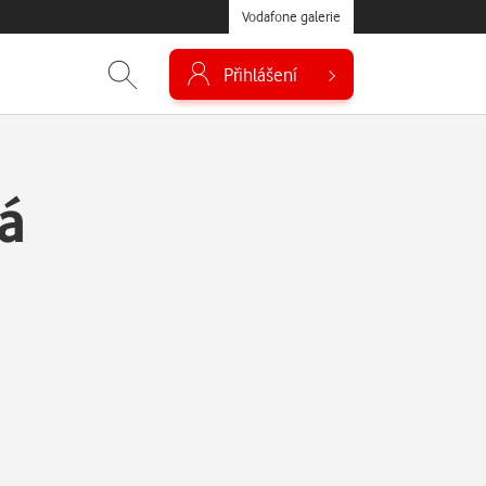
Vodafone galerie
Přihlášení
á