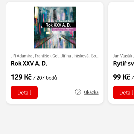
Jiří Adamíra
,
František Gel
,
Jiřina Jirásková
,
Bohumil Švarc
Jan Vlasák
,
Rudolf 
Rok XXV A. D.
Rytíř s
129 Kč
99 Kč
/ 207 bodů
/
Detail
Detail
Ukázka