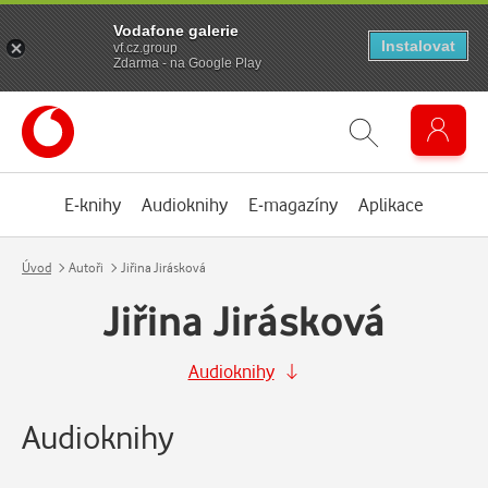
Vodafone galerie
Instalovat
vf.cz.group
Zdarma - na Google Play
E-knihy
Audioknihy
E-magazíny
Aplikace
Úvod
Autoři
Jiřina Jirásková
Jiřina Jirásková
Audioknihy
Audioknihy