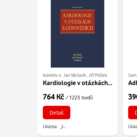
kolektiv a
,
Jan Václavík
,
Jiří Plášek
Sam
Kardiologie v otázkách a odpovědích
764 Kč
39
/ 1223 bodů
Detail
Ukázka:
Ukáz