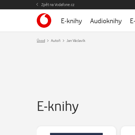
Zpět na Vodafone.cz
E-knihy
Audioknihy
E
Úvod
Autoři
Jan Václavík
E-knihy