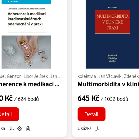
uel Genzor
,
Libor Jelínek
,
Jan Václavík
,
kolektiv a
kolektiv a
,
Jan Václavík
,
Zdeněk
Adherence k medikaci kardiovaskulárních onemocnění v praxi
0 Kč
645 Kč
/ 624 bodů
/ 1032 bodů
Detail
Detail
ka:
Ukázka: