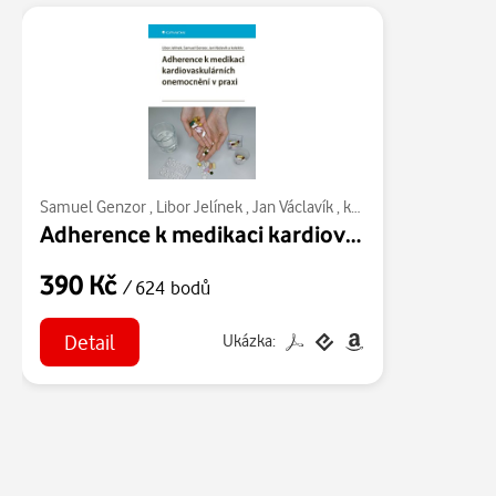
Samuel Genzor
,
Libor Jelínek
,
Jan Václavík
,
kolektiv a
Adherence k medikaci kardiovaskulárních onemocnění v praxi
390 Kč
/ 624 bodů
Detail
Ukázka: