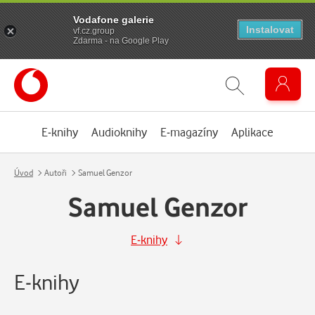
Vodafone galerie
Instalovat
vf.cz.group
Zdarma - na Google Play
E-knihy
Audioknihy
E-magazíny
Aplikace
Úvod
Autoři
Samuel Genzor
Samuel Genzor
E-knihy
E-knihy