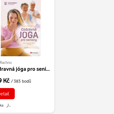
 Rachno
Ozdravná jóga pro seniory
9 Kč
/ 383 bodů
etail
ka: