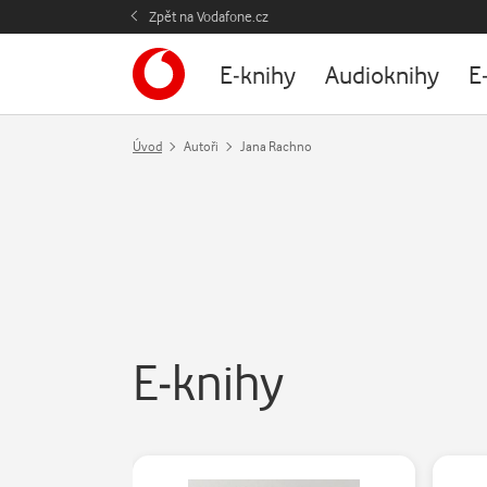
Zpět na Vodafone.cz
E-knihy
Audioknihy
E
Úvod
Autoři
Jana Rachno
E-knihy