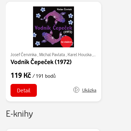
Josef Červinka
,
Michal Pavlata
,
Karel Houska
,
Václav Čtvrtek
,
Dagm
Vodník Čepeček (1972)
119 Kč
/ 191 bodů
Detail
Ukázka
E-knihy