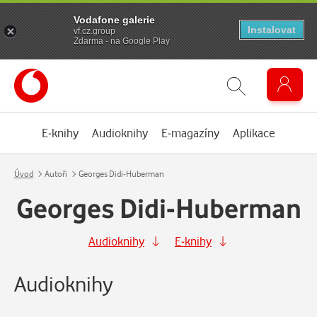
Vodafone galerie
Instalovat
vf.cz.group
Zdarma - na Google Play
E-knihy
Audioknihy
E-magazíny
Aplikace
Úvod
Autoři
Georges Didi-Huberman
Georges Didi-Huberman
Audioknihy
E-knihy
Audioknihy