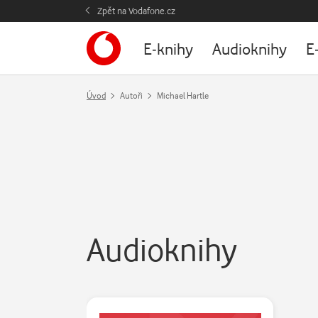
Zpět na Vodafone.cz
E-knihy
Audioknihy
E
Úvod
Autoři
Michael Hartle
Audioknihy