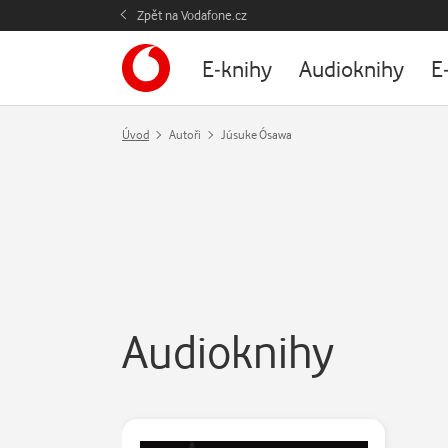
Zpět na Vodafone.cz
E-knihy
Audioknihy
E
Úvod
Autoři
Júsuke Ósawa
Audioknihy