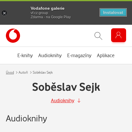
Vodafone galerie
Instalovat
vf.cz.group
Zdarma - na Google Play
E-knihy
Audioknihy
E-magazíny
Aplikace
Úvod
Autoři
Soběslav Sejk
Soběslav Sejk
Audioknihy
Audioknihy