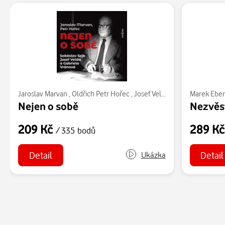
Jaroslav Marvan
,
Oldřich Petr Hořec
,
Josef Velda
,
Gabriela Vránová
Marek Ebe
Nejen o sobě
Nezvěs
209 Kč
289 K
/ 335 bodů
Detail
Detail
Ukázka