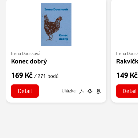
Irena Dousková
Irena Dous
Konec dobrý
Rakvič
169 Kč
149 K
/ 271 bodů
Detail
Detail
Ukázka: