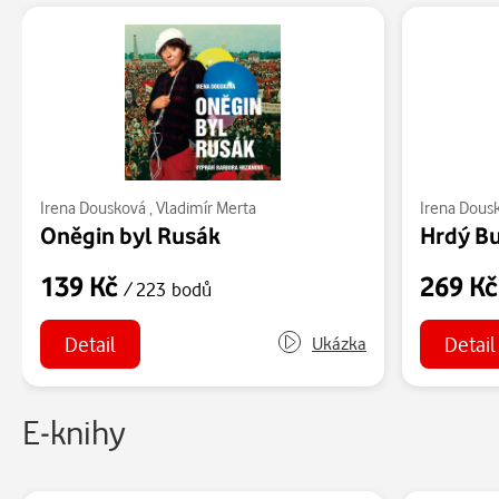
Irena Dousková
,
Vladimír Merta
Irena Dous
Oněgin byl Rusák
139 Kč
269 K
/ 223 bodů
Detail
Detail
Ukázka
E-knihy