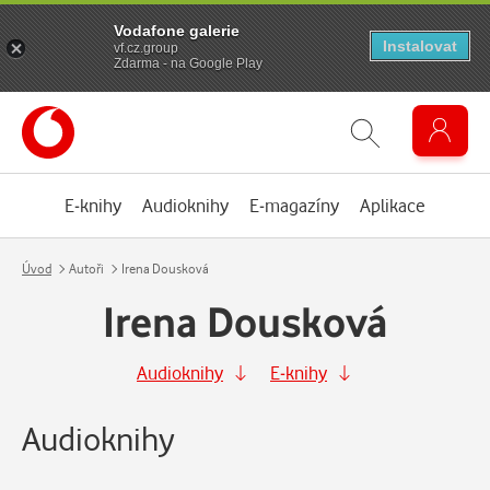
Vodafone galerie
Instalovat
vf.cz.group
Zdarma - na Google Play
E-knihy
Audioknihy
E-magazíny
Aplikace
Úvod
Autoři
Irena Dousková
Irena Dousková
Audioknihy
E-knihy
Audioknihy