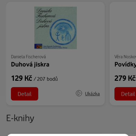
Daniela Fischerová
Věra Nosko
Duhová jiskra
Povídky
129 Kč
279 K
/ 207 bodů
Detail
Detail
Ukázka
E-knihy