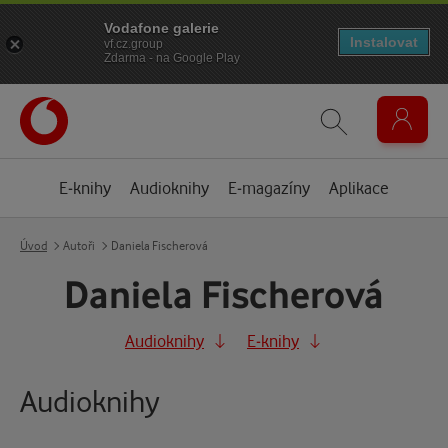
Vodafone galerie
Instalovat
vf.cz.group
Zdarma - na Google Play
E-knihy
Audioknihy
E-magazíny
Aplikace
Úvod
Autoři
Daniela Fischerová
Daniela Fischerová
Audioknihy
E-knihy
Audioknihy