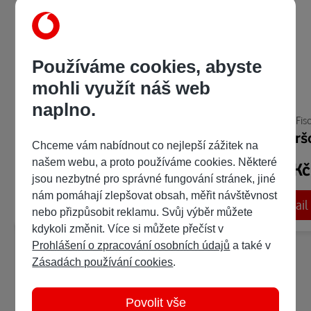
Používáme cookies, abyste
mohli využít náš web
naplno.
Daniela Fischerová
Daniela Fis
Fialky, tajemství a jiné povídky
Pohorš
Chceme vám nabídnout co nejlepší zážitek na
našem webu, a proto používáme cookies. Některé
239 Kč
209 K
/ 383 bodů
jsou nezbytné pro správné fungování stránek, jiné
nám pomáhají zlepšovat obsah, měřit návštěvnost
Detail
Detail
Ukázka:
nebo přizpůsobit reklamu. Svůj výběr můžete
kdykoli změnit. Více si můžete přečíst v
Prohlášení o zpracování osobních údajů
a také v
Zásadách používání cookies
.
Povolit vše