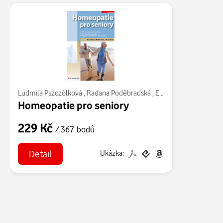
Ludmila Pszczólková
,
Radana Poděbradská
,
Eliška Bartlová
Homeopatie pro seniory
229 Kč
/ 367 bodů
Detail
Ukázka: