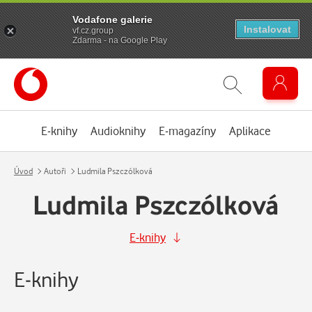
Vodafone galerie
Instalovat
vf.cz.group
Zdarma - na Google Play
E-knihy
Audioknihy
E-magazíny
Aplikace
Úvod
Autoři
Ludmila Pszczólková
Ludmila Pszczólková
E-knihy
E-knihy